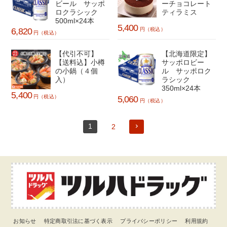
ビール サッポ
ーチョコレート
ロクラシック
ティラミス
500ml×24本
5,400
6,820
円（税込）
円（税込）
【代引不可】
【北海道限定】
【送料込】小樽
サッポロビー
の小鍋（４個
ル サッポロク
入）
ラシック
350ml×24本
5,400
5,060
円（税込）
円（税込）
1
2
お知らせ
特定商取引法に基づく表示
プライバシーポリシー
利用規約