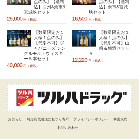
点のみ】【送料
点のみ】【送料
込】白州&余市&
込】余市&宮城
宮城峡セット
峡セット
25,000
16,500
円（税込）
円（税込）
【数量限定お１
【数量限定お１
人様１点のみ】
人様１点のみ】
【代引不可】ジ
【代引不可】山
ャパニーズ シン
崎＆梅酒セット
グルモルトウィスキ
Ａ
ー５本セット
12,220
円（税込）
40,000
円（税込）
お知らせ
特定商取引法に基づく表示
プライバシーポリシー
利用規約
お問い合わせ