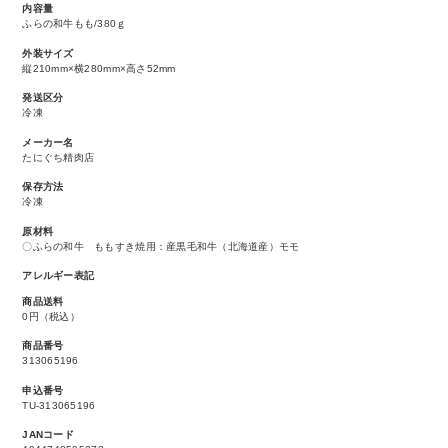
内容量
ふらの和牛もも/380ｇ
外装サイズ
縦210mm×横280mm×高さ52mm
発送区分
冷凍
メーカー名
たにぐち精肉店
保存方法
冷凍
原材料
〇ふらの和牛 ももすき焼用：産黒毛和牛（北海道産）モモ
アレルギー表記
商品送料
0円（税込）
商品番号
313065196
申込番号
TU-313065196
JANコード