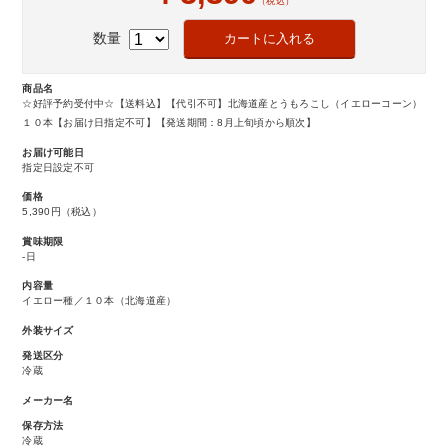
（税込）
数量
商品名
☆好評予約受付中☆【送料込】【代引不可】北海道産とうもろこし（イエローコーン）
１０本【お届け日指定不可】【発送期間：8月上旬頃から順次】
お届け可能日
指定日設定不可
価格
5,390円
（税込）
賞味期限
-日
内容量
イエロー種／１０本（北海道産）
外装サイズ
発送区分
冷蔵
メーカー名
保存方法
冷蔵