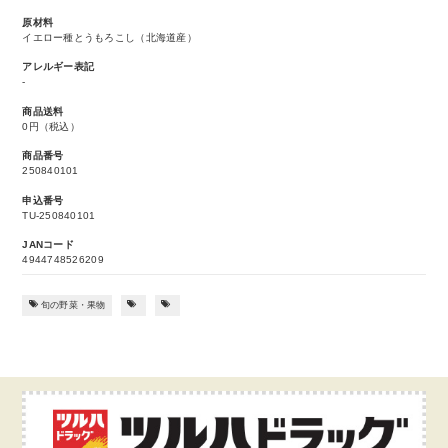
原材料
イエロー種とうもろこし（北海道産）
アレルギー表記
-
商品送料
0円（税込）
商品番号
250840101
申込番号
TU-250840101
JANコード
4944748526209
旬の野菜・果物