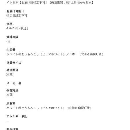
イト８本【お届け日指定不可】【発送期間：8月上旬頃から順次】
お届け可能日
指定日設定不可
価格
4,640円
（税込）
賞味期限
-日
内容量
ホワイト種とうもろこし（ピュアホワイト）／８本 （北海道南幌町産）
外装サイズ
発送区分
冷蔵
メーカー名
保存方法
冷蔵
原材料
ホワイト種とうもろこし（ピュアホワイト）（北海道南幌町産）
アレルギー表記
-
商品送料